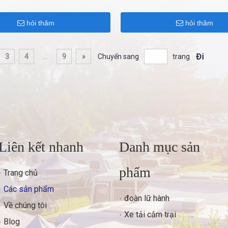
hỏi thăm
hỏi thăm
Đi
3
4
...
9
»
Chuyển sang
trang
Liên kết nhanh
Danh mục sản
phẩm
Trang chủ
Các sản phẩm
đoàn lữ hành
Về chúng tôi
Xe tải cắm trại
Blog