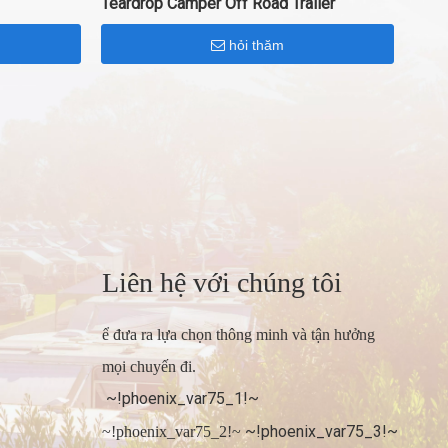
Teardrop Camper Off Road Trailer
hỏi thăm
Liên hệ với chúng tôi
ể đưa ra lựa chọn thông minh và tận hưởng
mọi chuyến đi.
~!phoenix_var75_1!~
~!phoenix_var75_3!~
~!phoenix_var75_2!~