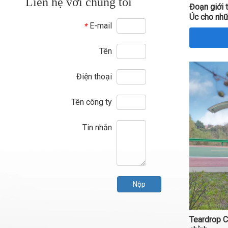
Liên hệ với chúng tôi
Đoạn giới 
Úc cho nhữ
E-mail
*
Tên
Điện thoại
Tên công ty
Tin nhắn
Nộp
Teardrop C