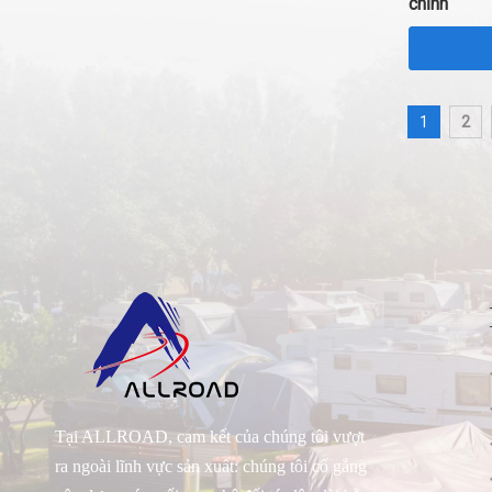
chỉnh
1
2
Tại ALLROAD, cam kết của chúng tôi vượt
ra ngoài lĩnh vực sản xuất: chúng tôi cố gắng