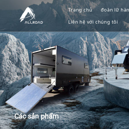
Trang chủ
đoàn lữ hà
Liên hệ với chúng tôi
Đoàn lữ
Xe kéo đ
Xe kéo c
Trailer 
Các sản phẩm