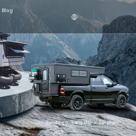
Blog
i thường gặp
ình
Trang chủ
Bạn đang ở:
»
Sản phẩm