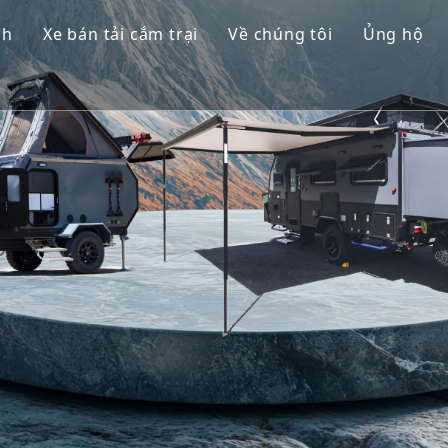
nh
Xe bán tải cắm trại
Về chúng tôi
Ủng hộ
 hành
Trượt trên người cắm trại
Câu hỏ
ồ chơi
Trượt trong người cắm trại
Băng h
ắm trại
giọt nước mắt