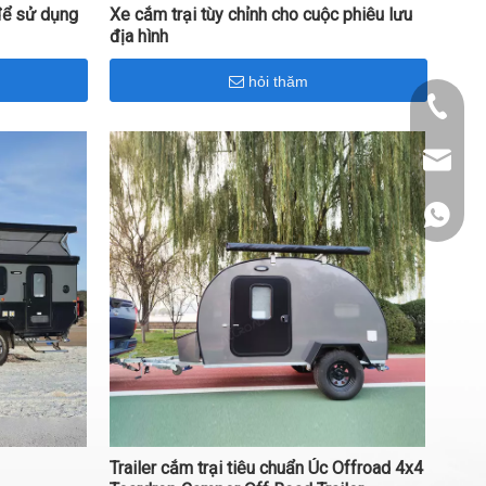
để sử dụng
Xe cắm trại tùy chỉnh cho cuộc phiêu lưu
địa hình
hỏi thăm
+86- 15
info@al
+86- 15
Trailer cắm trại tiêu chuẩn Úc Offroad 4x4