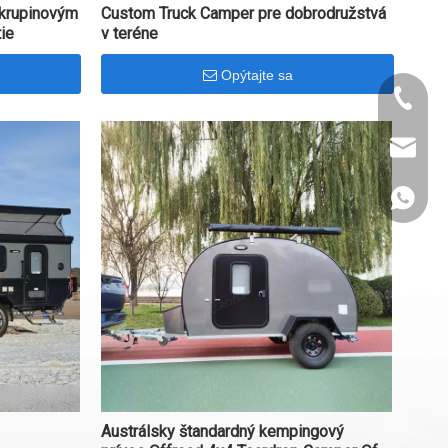
krupinovým
Custom Truck Camper pre dobrodružstvá
ie
v teréne
Opýtajte sa
+86- 15
info@al
+86- 15
Austrálsky štandardný kempingový