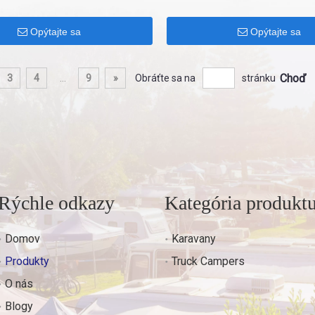
Opýtajte sa
Opýtajte sa
Choď
3
4
...
9
»
Obráťte sa na
stránku
Rýchle odkazy
Kategória produkt
Domov
Karavany
Produkty
Truck Campers
O nás
Blogy