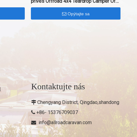
príves Offroad 4x4 Teardrop Camper Off
Road príves
Opýtajte sa
Kontaktujte nás
u
Chengyang District, Qingdao,shandong

+86- 15376709037

info@allroadcaravan.com
