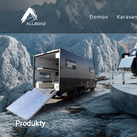
Domov
Karava
Kar
Toy 
Obyt
Trai
Produkty