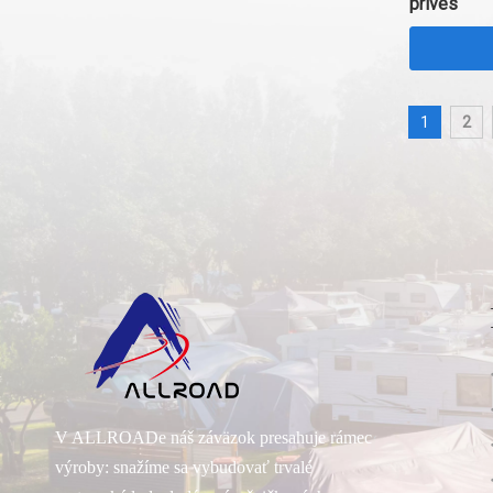
príves
1
2
V ALLROADe náš záväzok presahuje rámec
výroby: snažíme sa vybudovať trvalé