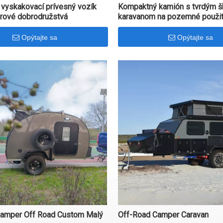
 vyskakovací prívesný vozík
Kompaktný kamión s tvrdým š
rové dobrodružstvá
karavanom na pozemné použit
Opýtajte sa
Opýtajte sa
Camper Off Road Custom Malý
Off-Road Camper Caravan