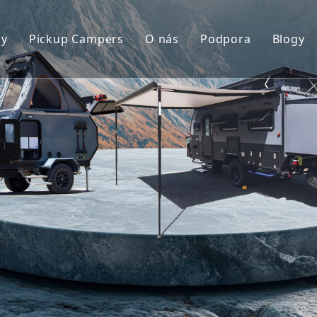
ny
Pickup Campers
O nás
Podpora
Blogy
avan
Slide On Camper
FAQ
Hauler Caravan
Slide In Camper
Video
ný príves
ler Slza