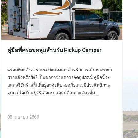
คู่มือที่ครอบคลุมสำหรับ Pickup Camper
พร้อมที่จะตั้งค่ารถกระบะของคุณสำหรับการเดินทางระยะ
ยาวแล้วหรือยัง? เป็นมากกว่าแค่การจัดอุปกรณ์ คู่มือนี้จะ
แสดงวิธีสร้างพื้นที่อยู่อาศัยที่ปลอดภัยและมีประสิทธิภาพ
คุณจะได้เรียนรู้วิธีเลือกรถแคมป์ที่เหมาะสม เพิ่ม
ประสิทธิภาพระบบไฟฟ้า และรับประกันความสะดวกสบาย
สำรวจโซลูชันเพื่อทำให้การผจญภัยของคุณน่าจดจำ หาก
ต้องการผลิตภัณฑ์ที่ทนทานและมีคุณภาพสูง ลองดูที่
05 เมษายน 2569
ALLROAD