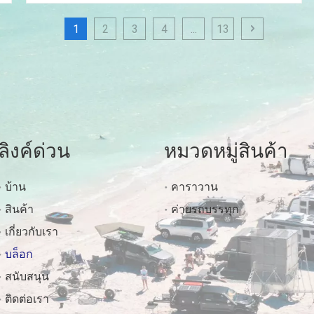
1
2
3
4
...
13
ลิงค์ด่วน
หมวดหมู่สินค้า
บ้าน
คาราวาน
สินค้า
ค่ายรถบรรทุก
เกี่ยวกับเรา
บล็อก
สนับสนุน
ติดต่อเรา