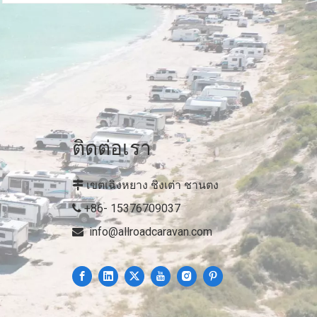
ติดต่อเรา
เขตเฉิงหยาง ชิงเต่า ชานตง

+86- 15376709037

info@allroadcaravan.com
