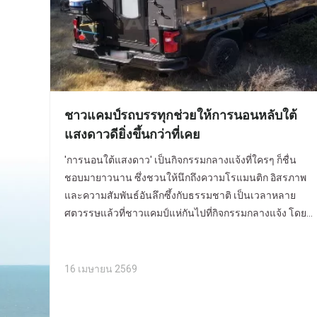
ชาวแคมป์รถบรรทุกช่วยให้การนอนหลับใต้
แสงดาวดียิ่งขึ้นกว่าที่เคย
'การนอนใต้แสงดาว' เป็นกิจกรรมกลางแจ้งที่ใครๆ ก็ชื่น
ชอบมายาวนาน ซึ่งชวนให้นึกถึงความโรแมนติก อิสรภาพ
และความสัมพันธ์อันลึกซึ้งกับธรรมชาติ เป็นเวลาหลาย
ศตวรรษแล้วที่ชาวแคมป์แห่กันไปที่กิจกรรมกลางแจ้ง โดย
นอนลงบนพื้นเพื่อชมท้องฟ้ายามค่ำคืนที่รายล้อมไปด้วย
ความเงียบสงบของธรรมชาติ
16 เมษายน 2569