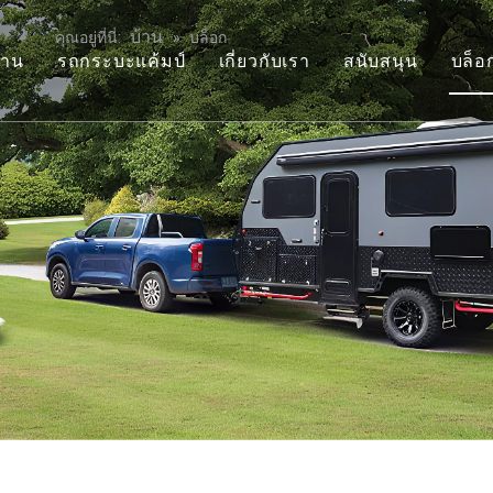
บ้าน
คุณอยู่ที่นี่:
»
บล็อก
วาน
รถกระบะแค้มป์
เกี่ยวกับเรา
สนับสนุน
บล็อ
ราวาน
สไลด์ออนผู้ไปพักแรม
คำถามที่พบบ่อย
ราวานรถลากของเล่น
สไลด์อินแคมป์เปอร์
วีดีโอ
พ่วงไปแคมป์
วอย่างหยดน้ำตา