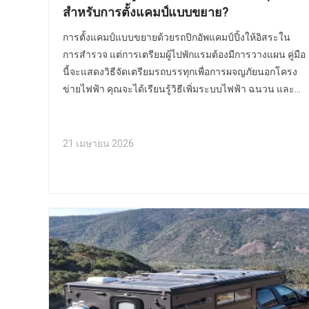
สำหรับการตั้งแคมป์แบบขยาย?
การตั้งแคมป์แบบขยายด้วยรถปิกอัพแคมป์ปิ้งให้อิสระใน
การสำรวจ แต่การเตรียมผู้ไปพักแรมต้องมีการวางแผน คู่มือ
นี้จะแสดงวิธีจัดเตรียมรถบรรทุกเพื่อการผจญภัยนอกโครง
ข่ายไฟฟ้า คุณจะได้เรียนรู้วิธีเพิ่มระบบไฟฟ้า ฉนวน และที่
เก็บของ ซึ่งจะทำให้การตั้งแคมป์ระยะยาวของคุณสะดวก
สบาย เรียนรู้เพิ่มเติมเกี่ยวกับผลิตภัณฑ์ของ ALLROAD เพื่อ
ประสบการณ์การตั้งแคมป์ที่เชื่อถือได้
21 เมษายน 2026