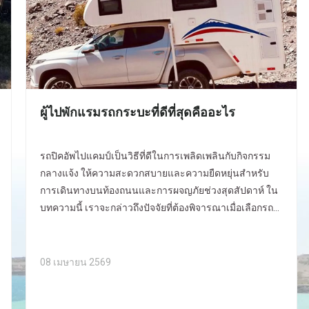
ผู้ไปพักแรมรถกระบะที่ดีที่สุดคืออะไร
รถปิคอัพไปแคมป์เป็นวิธีที่ดีในการเพลิดเพลินกับกิจกรรม
กลางแจ้ง ให้ความสะดวกสบายและความยืดหยุ่นสำหรับ
การเดินทางบนท้องถนนและการผจญภัยช่วงสุดสัปดาห์ ใน
บทความนี้ เราจะกล่าวถึงปัจจัยที่ต้องพิจารณาเมื่อเลือกรถ
กระบะที่ดีที่สุด เราจะเปรียบเทียบประเภท คุณลักษณะ และ
รุ่นเพื่อเป็นแนวทางในการตัดสินใจของคุณ ในตอนท้าย คุณ
จะรู้วิธีเลือกรถกระบะแคมป์ที่เหมาะกับความต้องการของ
08 เมษายน 2569
คุณมากที่สุด เรียนรู้เพิ่มเติมเกี่ยวกับผลิตภัณฑ์ของเราที่
ALLROAD