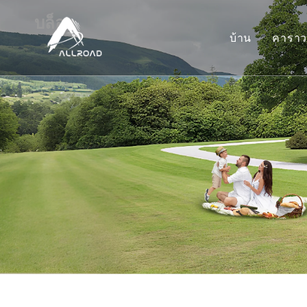
บล็อก
บ้าน
คารา
คา
คา
รถ
ตั