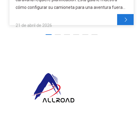
cómo configurar su camioneta para una aventura fuera
de la red. Aprenderá cómo agregar sistemas de energía,
aislamiento y almacenamiento. Esto hará que su
21 de abril de 2026
acampada prolongada sea cómoda. Obtenga más
información sobre los productos ALLROAD para disfrutar
de una experiencia de acampada confiable.
En ALLROAD, nuestro compromiso se extiende más allá de la
producción: nos esforzamos por construir asociaciones duraderas
mediante la entrega de productos superiores, un servicio