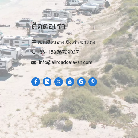
ติดต่อเรา
เขตเฉิงหยาง ชิงเต่า ชานตง

+86- 15376709037

info@allroadcaravan.com
