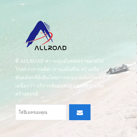
ที่ ALLROAD ความมุ่งมั่นของเราขยายไป
ไกลกว่าการผลิต: เรามุ่งมั่นที่จะสร้างเรือ
พันธมิตรที่ยั่งยืนโดยการส่งมอบผลิตภัณฑ์ที่
เหนือกว่า บริการที่ตอบสนอง และความคิด
สร้างสรรค์