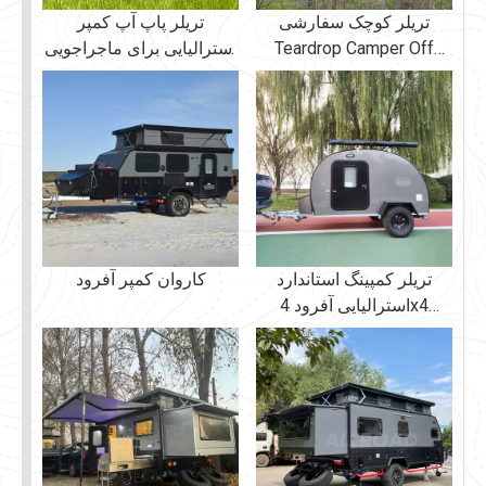
تریلر کوچک سفارشی
تریلر پاپ آپ کمپر
Teardrop Camper Off
استرالیایی برای ماجراجویی
Road
در فضای باز
تریلر کمپینگ استاندارد
کاروان کمپر آفرود
استرالیایی آفرود 4x4
Teardrop Camper Off
Road تریلر