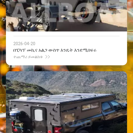
2026-04-20
በፒካፕ መኪና አልጋ ውስጥ እንዴት እንደሚሰፍሩ
ተጨማሪ ይመልከቱ