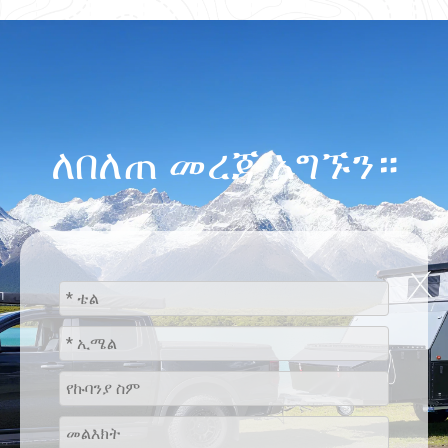
ለበለጠ መረጃ አግኙን።