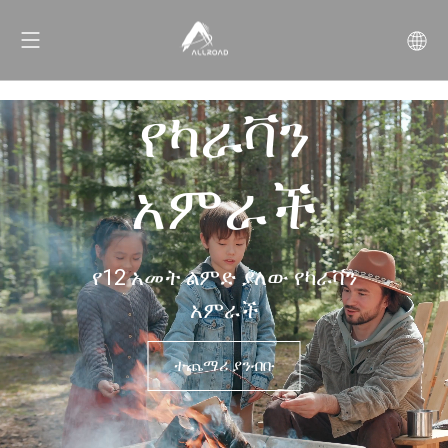
የካራቫን
አምራች
የ12 አመት ልምድ ያለው የካራቫን
አምራች
ተጨማሪ ያንብቡ