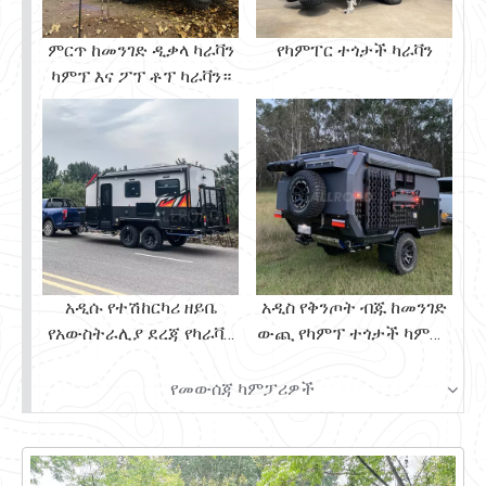
ምርጥ ከመንገድ ዲቃላ ካራቫን
የካምፐር ተጎታች ካራቫን
ካምፕ እና ፖፕ ቶፕ ካራቫን።
አዲሱ የተሽከርካሪ ዘይቤ
አዲስ የቅንጦት ብጁ ከመንገድ
የአውስትራሊያ ደረጃ የካራቫን
ውጪ የካምፕ ተጎታች ካምፐር
Offroad Hard Top Caravan
ካራቫን የጉዞ ማስታወቂያ
የመውሰጃ ካምፓሪዎች