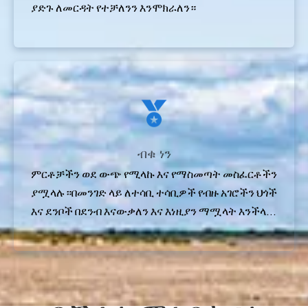
ያድጉ ለመርዳት የተቻለንን እንሞክራለን።
ብቁ ነን
ምርቶቻችን ወደ ውጭ የሚላኩ እና የማስመጣት መስፈርቶችን
ያሟላሉ።በመንገድ ላይ ለተሳቢ ተሳቢዎች የብዙ አገሮችን ህጎች
እና ደንቦች በደንብ እናውቃለን እና እነዚያን ማሟላት እንችላለ
ን።