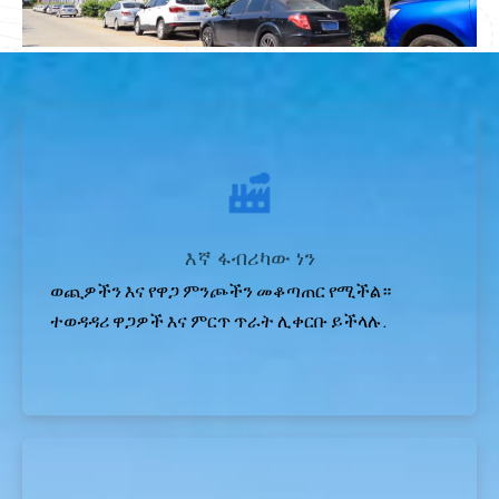
እኛ ፋብሪካው ነን
ወጪዎችን እና የዋጋ ምንጮችን መቆጣጠር የሚችል።
ተወዳዳሪ ዋጋዎች እና ምርጥ ጥራት ሊቀርቡ ይችላሉ.