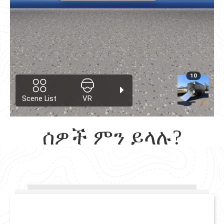
ሰዎች ምን ይላሉ?