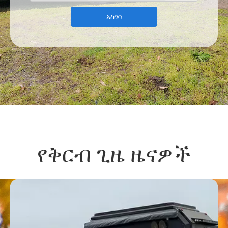
አስገባ
የቅርብ ጊዜ ዜናዎች