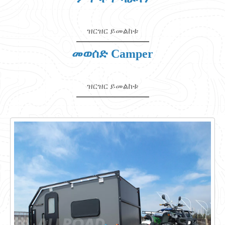
ዝርዝር ይመልከቱ
መወሰድ Camper
ዝርዝር ይመልከቱ