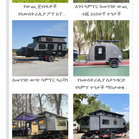
የውጪ ጀብዱዎች
እንባ ካምፐር ከመንገድ ውጪ
የአውስትራሊያ ፖፕ አፕ
ብጁ አነስተኛ ተጎታች
ካምፕ ማስታወቂያ
ከመንገድ ውጭ ካምፐር ካራቫን
የአውስትራሊያ ስታንዳርድ
የካምፕ ተጎታች ማስታወቂያ
Offroad 4x4 የእንባ ካምፕ
ከመንገድ ውጪ ተጎታች