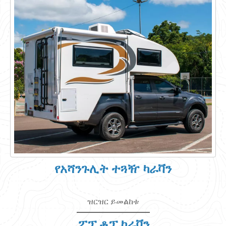
የአሻንጉሊት ተጓዥ ካራቫን
ዝርዝር ይመልከቱ
ፖፕ ቶፕ ካራቫን