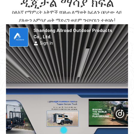
ዲጂታል ማሳያ ክፍል
ስለእኛ የማምረት አቅሞች የበለጠ ለማወቅ ከፈለጉ በቦታው ላይ
ያለውን አምሳያ ጠቅ ማድረግ ወይም ግብዣዬን ተቀበሉ!