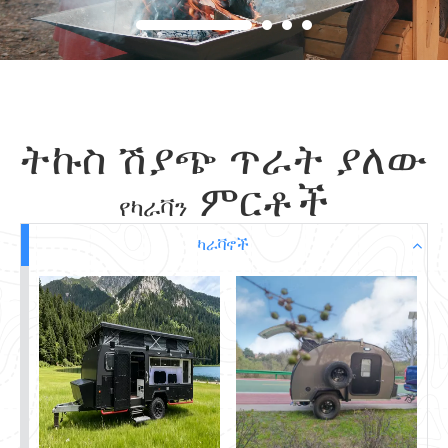
ትኩስ ሽያጭ ጥራት ያለው
ምርቶች
የካራቫን
ካራቫኖች