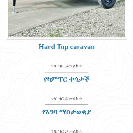
Hard Top caravan
ዝርዝር ይመልከቱ
የካምፐር ተጎታች
ዝርዝር ይመልከቱ
የእንባ ማስታወቂያ
ዝርዝር ይመልከቱ