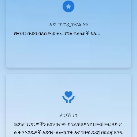
እኛ ፕሮፌሽናል ነን
የR&D ቡድን ባለቤት ይሁኑ።የግል ፍላጎቶች አሉ።
ታጋሽ ነን
በርካታ ነጋዴዎችን አስገብተው ደግፈዋል። ገና በመጀመር ላይ ያ
ሉትን ነጋዴዎች እድገት ለመሸኘት እና ግዙፍ ደረጃ በደረጃ እንዲ