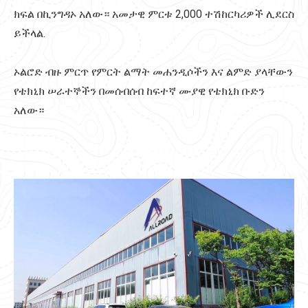
ክፍል በኪንግዳኦ አለው። አመታዊ ምርቱ 2,000 ተሽከርካሪዎች ሊደርስ
ይችላል.
ኦልሮድ ብዙ ምርጥ የምርት ልማት መሐንዲሶችን እና ልምድ ያላቸውን
የቴክኒክ ሠራተኞችን በመሰብሰብ ከፍተኛ ሙያዊ የቴክኒክ ቡድን
አለው።