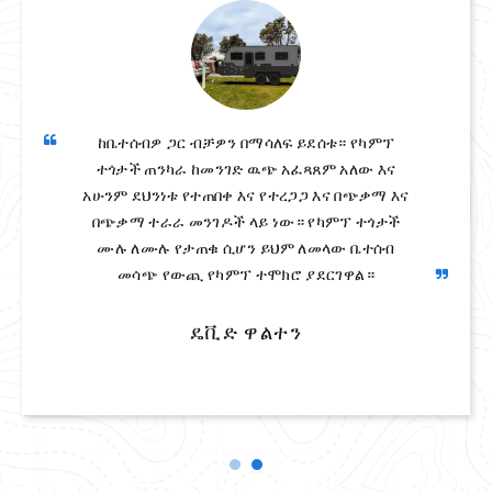
ከብረት እና ኮንክሪት ራቁ እና በከዋክብት የተሞላው ሰማይ
ከቤተሰብዎ ጋር ብቻዎን በማሳለፍ ይደሰቱ። የካምፕ
ውስጥ ይግቡ። ከተጨናነቀ ሥራዬ በኋላ፣ በትርፍ ጊዜዬ፣
ተጎታች ጠንካራ ከመንገድ ዉጭ አፈጻጸም አለው እና
አሁንም ደህንነቱ የተጠበቀ እና የተረጋጋ እና በጭቃማ እና
ካራቫን እየነዳሁ ከጥሩ ጓደኞቼ ጋር ለመዝናናት እወጣ
ነበር። ካምፕ እና ባርቤኪው, ኮከቦችን ወደ ላይ እያዩ እና
በጭቃማ ተራራ መንገዶች ላይ ነው። የካምፕ ተጎታች
ህይወትን በደስታ ስሜት መደሰት, ይህ ህይወት እራሱ
ሙሉ ለሙሉ የታጠቁ ሲሆን ይህም ለመላው ቤተሰብ
መሳጭ የውጪ የካምፕ ተሞክሮ ያደርገዋል።
ይመስለኛል.
ዴቪድ ዋልተን
ሌዊ ሃርቪ