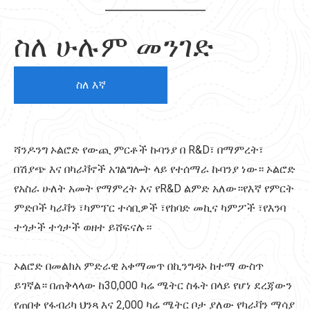
ስለ ሁሉም መንገድ
ስለ እኛ
ሻንዶንግ ኦልሮድ የውጪ ምርቶች ኩባንያ በ R&D፣ በማምረት፣
በሽያጭ እና በካራቫኖች አገልግሎት ላይ የተሰማራ ኩባንያ ነው። ኦልሮድ
የአስራ ሁለት አመት የማምረት እና የR&D ልምድ አለው።የእኛ የምርት
ምድቦች ካራቫን ፣ካምፕር ተሳቢዎች ፣የከባድ መኪና ካምፖች ፣የእንባ
ተጎታች ተጎታች ወዘተ ይሸፍናሉ።
ኦልሮድ በመልክአ ምድራዊ አቀማመጥ በኪንግዳኦ ከተማ ውስጥ
ይገኛል። በጠቅላላው ከ30,000 ካሬ ሜትር ስፋት በላይ የሆነ ደረጃውን
የጠበቀ የፋብሪካ ህንጻ እና 2,000 ካሬ ሜትር ቦታ ያለው የካራቫን ማሳያ