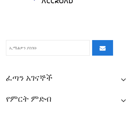
በALLROAD፣ የእኛ ቁርጠኝነት ከምርት በላይ ነው፡ የላቀ ምርቶችን
በማቅረብ፣ ምላሽ ሰጪ አገልግሎት እና የፈጠራ አስተሳሰብ ዘላቂ አጋር
መርከቦችን ለመገንባት እንጥራለን።
ፈጣን አገናኞች
የምርት ምድብ