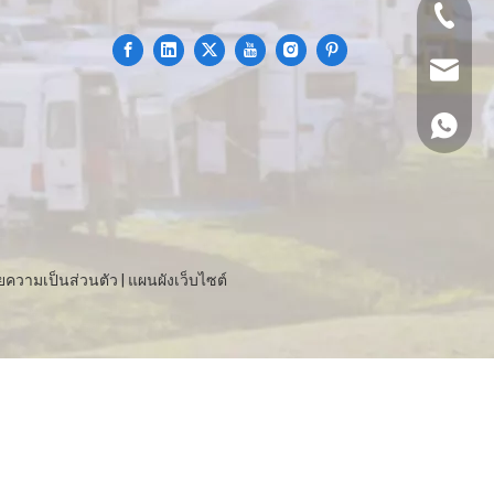
+86- 15
info@al
+86- 15
ความเป็นส่วนตัว
|
แผนผังเว็บไซต์