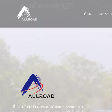
ดาวน์โหลด (未使用)
บ้าน
คารา
คา
คา
รถ
ตั
ที่ ALLROAD ความมุ่งมั่นของเราขยายไป