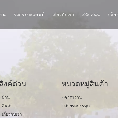
วาน
รถกระบะแค้มป์
เกี่ยวกับเรา
สนับสนุน
บล็อ
ราวาน
สไลด์ออนผู้ไปพักแรม
คำถามที่พบบ่อย
ราวานรถลากของเล่น
สไลด์อินแคมป์เปอร์
วีดีโอ
พ่วงไปแคมป์
วอย่างหยดน้ำตา
ลิงค์ด่วน
หมวดหมู่สินค้า
บ้าน
คาราวาน
สินค้า
ค่ายรถบรรทุก
เกี่ยวกับเรา