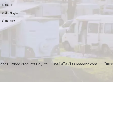
บล็อก
สนับสนุน
ติดต่อเรา
ad Outdoor Products Co., Ltd. 丨เทคโนโลยีโดย
leadong.com
丨
นโยบาย