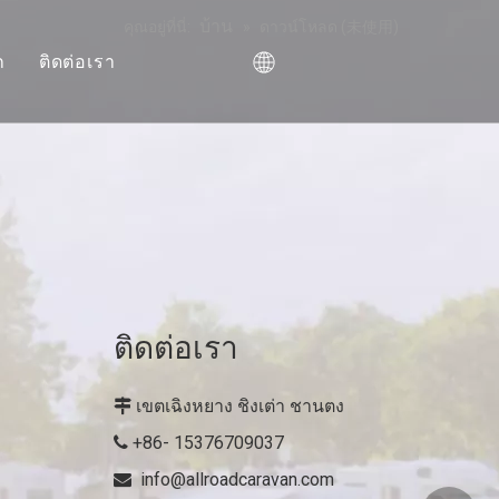
บ้าน
คุณอยู่ที่นี่:
»
ดาวน์โหลด (未使用)
ก
ติดต่อเรา
ติดต่อเรา
เขตเฉิงหยาง ชิงเต่า ชานตง

+86- 15376709037

info@allroadcaravan.com
