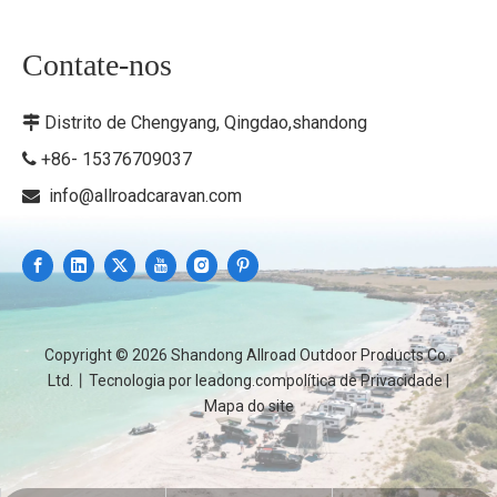
Contate-nos
Distrito de Chengyang, Qingdao,shandong

+86- 15376709037

info@allroadcaravan.com

Copyright ©
2026
Shandong Allroad Outdoor Products Co.,
Ltd.丨Tecnologia por
leadong.com
política de Privacidade
|
Mapa do site