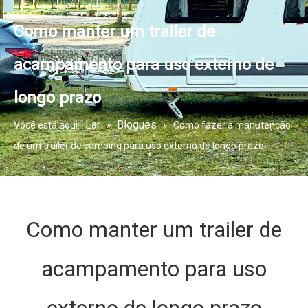
Como manter um trailer de
acampamento para uso externo de
longo prazo
Lar
Blogues
Você está aqui:
»
»
Como fazer a manutenção
de um trailer de camping para uso externo de longo prazo
Como manter um trailer de
acampamento para uso