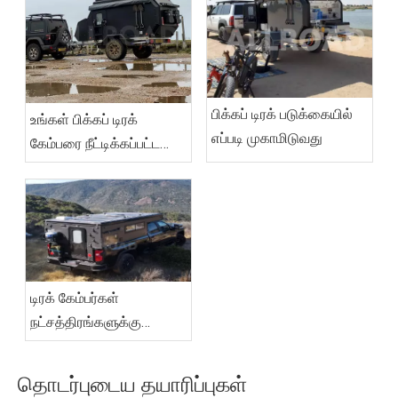
பிக்கப் டிரக் படுக்கையில்
உங்கள் பிக்கப் டிரக்
எப்படி முகாமிடுவது
கேம்பரை நீட்டிக்கப்பட்ட
கேம்பிங்கிற்கு அமைப்பது
எப்படி?
டிரக் கேம்பர்கள்
நட்சத்திரங்களுக்கு
அடியில் தூங்குவதை
எப்போதையும் விட சிறப்பாக
தொடர்புடைய தயாரிப்புகள்
ஆக்குகிறார்கள்