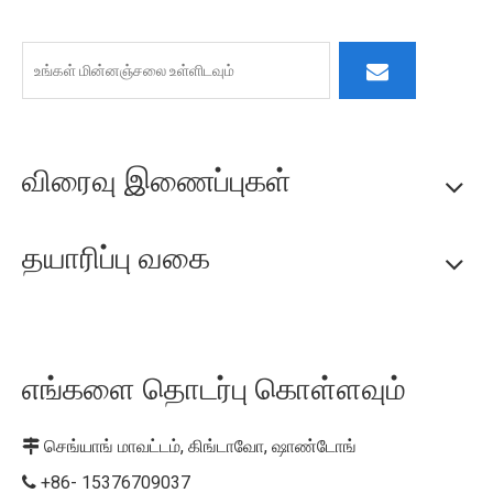
பங்குதாரர் கப்பல்களை உருவாக்க நாங்கள் முயற்சி செய்கிறோம்.
விரைவு இணைப்புகள்
தயாரிப்பு வகை
எங்களை தொடர்பு கொள்ளவும்
செங்யாங் மாவட்டம், கிங்டாவோ, ஷாண்டோங்

+86- 15376709037
