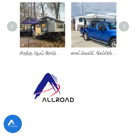
சிறந்த ஆஃப் ரோடு ஹைப்ரிட் கேரவன் கேம்பிங் மற்றும் பாப் டாப் கேரவன்
லைட்வெயிட் கேம்பிங்கிற்கான ஆஸ்திரேலியா பிக்கப் டிரக் கேம்பர்
ALLROAD இல், எங்கள் அர்ப்பணிப்பு உற்பத்திக்கு
அப்பாற்பட்டது: சிறந்த தயாரிப்புகள், பதிலளிக்கக்கூடிய சேவை
மற்றும் புதுமையான சிந்தனைகளை வழங்குவதன் மூலம் நீடித்த