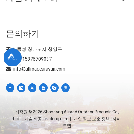
문의하기
산둥성 칭다오시 청양구

+86- 15376709037

info@allroadcaravan.com

저작권 ©
2026
Shandong Allroad Outdoor Products Co.,
Ltd.丨기술 제공
Leadong.com
丨
개인 정보 보호 정책
|
사이
트맵