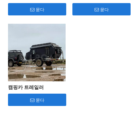
핑카 캐러밴 여행 트레일
러
묻다
묻다
캠핑카 트레일러
묻다