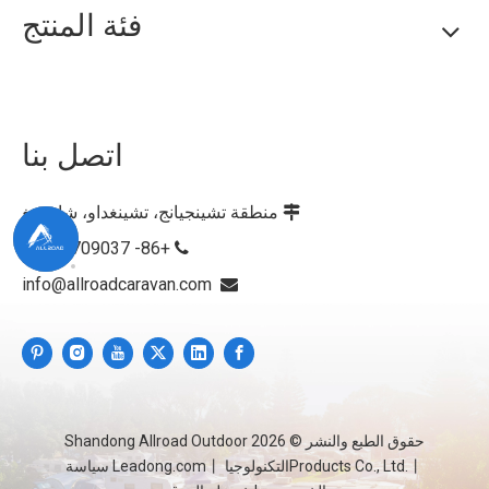
فئة المنتج
اتصل بنا
منطقة تشينجيانج، تشينغداو، شاندونغ

+86- 15376709037

info@allroadcaravan.com

حقوق الطبع والنشر ©
2026
Shandong Allroad Outdoor
Products Co., Ltd.丨التكنولوجيا
丨
Leadong.com
سياسة