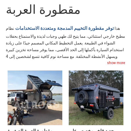
مقطورة العربة
توفر مقطورة التخييم المدمجة ومتعددة الاستخدامات
هذا
نظام
مطبخ خارجي استثنائي، مما يتيح لك طهي وجبات لذيذة والاستمتاع بحفلات
الشواء في الطبيعة. يعمل التخطيط المكاني المصمم جيدًا على زيادة
استخدام السيارة بأكملها إلى الحد الأقصى، مما يوفر مساحة تخزين كبيرة
ويسهل الأنشطة المختلفة. مع مساحة نوم كافية تتسع لشخصين إلى 4
show more
أشخاص، تضمن نومًا مريحًا ومريحًا لك أو لعائلتك أو أصدقائك. مجهزة
بألواح شمسية وخزان مياه ذو سعة كبيرة، تتيح هذه المقطورة السفر
المريح والمريح والمكتفي ذاتيًا.
جديد فاخر مخصص على
مقطورة العربة الصغيرة