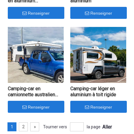
en aluminium
aluminium
personnalisée sur la
norme australienne de
Renseigner
Renseigner
camping-car de camion
Ute
Camping-car en
Camping-car léger en
camionnette australien
aluminium à toit rigide
pour le camping léger
Renseigner
Renseigner
Aller
1
2
»
Tourner vers
la page