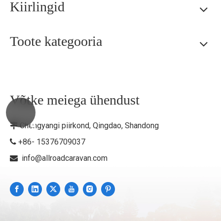
Kiirlingid
Toote kategooria
Võtke meiega ühendust
Chengyangi piirkond, Qingdao, Shandong

+86- 15376709037

info@allroadcaravan.com
