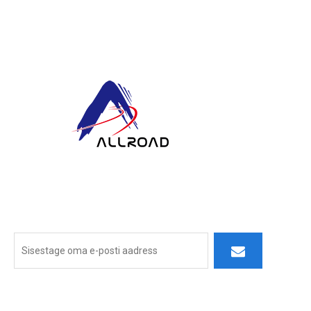
Meie pühendumus ALLROADis ulatub tootmisest kaugemale:
me püüame luua kestvaid partnerlaevu, pakkudes suurepäraseid
tooteid, tundlikku teenindust ja uuenduslikku mõtlemist.