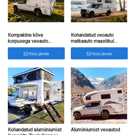
Kompaktne kõva
Kohandatud veoauto
korpusega veoauto
matkaauto maastikul
maapealseks
seiklusteks
kasutamiseks
Küsi järele
Küsi järele
Kohandatud alumiiniumist
Alumiiniumist veoautod