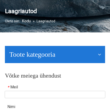
Laagriautod
Kodu
Olete siin:
»
Laagriautod
Toote kategooria
Võtke meiega ühendust
Meil
*
Nimi