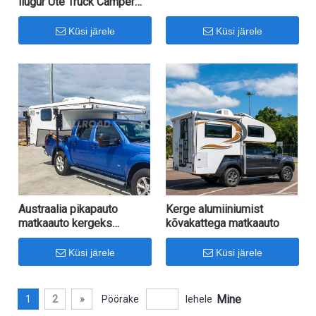
liugur Ute Truck Camper
Austraalia standardile
Küsi järele
Küsi järele
Austraalia pikapauto
Kerge alumiiniumist
matkaauto kergeks
kõvakattega matkaauto
telkimiseks
Küsi järele
Küsi järele
Mine
1
2
»
Pöörake
lehele