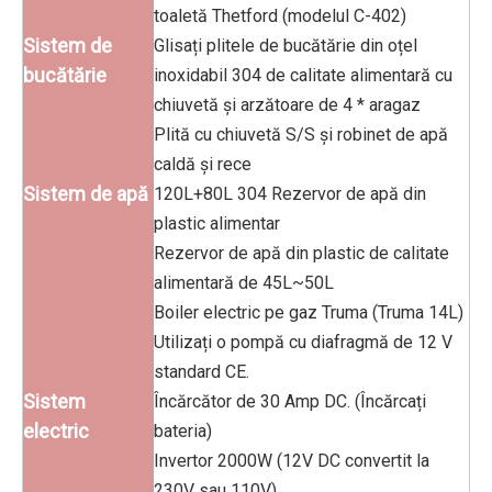
toaletă Thetford (modelul C-402)
Sistem de
Glisați plitele de bucătărie din oțel
bucătărie
inoxidabil 304 de calitate alimentară cu
chiuvetă și arzătoare de 4 * aragaz
Plită cu chiuvetă S/S și robinet de apă
caldă și rece
Sistem de apă
120L+80L 304 Rezervor de apă din
plastic alimentar
Rezervor de apă din plastic de calitate
alimentară de 45L~50L
Boiler electric pe gaz Truma (Truma 14L)
Utilizați o pompă cu diafragmă de 12 V
standard CE.
Sistem
Încărcător de 30 Amp DC. (Încărcați
electric
bateria)
Invertor 2000W (12V DC convertit la
230V sau 110V)