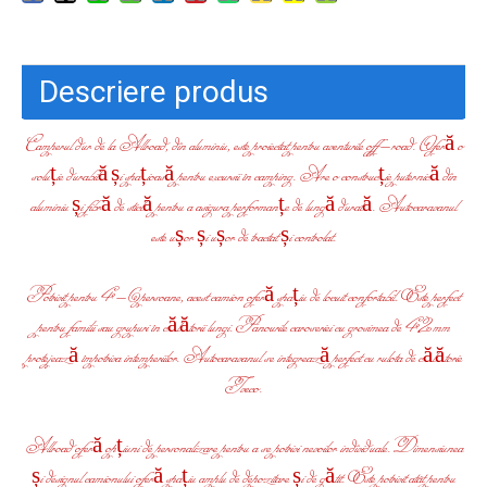
Descriere produs
Camperul dur de la Allroad, din aluminiu, este proiectat pentru aventurile off-road. Oferă o
soluție durabilă și spațioasă pentru excursii în camping. Are o construcție puternică din
aluminiu și fibră de sticlă pentru a asigura performanțe de lungă durată. Autocaravanul
este ușor și ușor de tractat și controlat.
Potrivit pentru 4-6 persoane, acest camion oferă spațiu de locuit confortabil. Este perfect
pentru familii sau grupuri în călătorii lungi. Panourile caroseriei cu grosimea de 42 mm
protejează împotriva intemperiilor. Autocaravanul se integrează perfect cu rulota de călătorie
Iveco.
Allroad oferă opțiuni de personalizare pentru a se potrivi nevoilor individuale. Dimensiunea
și designul camionului oferă spațiu amplu de depozitare și de gătit. Este potrivit atât pentru