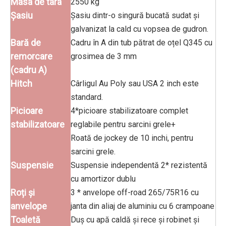
Masa de tara
2550 kg
Şasiu
Șasiu dintr-o singură bucată sudat și
galvanizat la cald cu vopsea de gudron.
Bară de
Cadru în A din tub pătrat de oțel Q345 cu
remorcare
grosimea de 3 mm
(cadru A)
Hitch
Cârligul Au Poly sau USA 2 inch este
standard.
Picioare
4*picioare stabilizatoare complet
stabilizatoare
reglabile pentru sarcini grele+
Roată de jockey de 10 inchi, pentru
sarcini grele.
Suspensie
Suspensie independentă 2* rezistentă
cu amortizor dublu
Roți și
3 * anvelope off-road 265/75R16 cu
anvelope
janta din aliaj de aluminiu cu 6 crampoane
Toaletă
Duș cu apă caldă și rece și robinet și