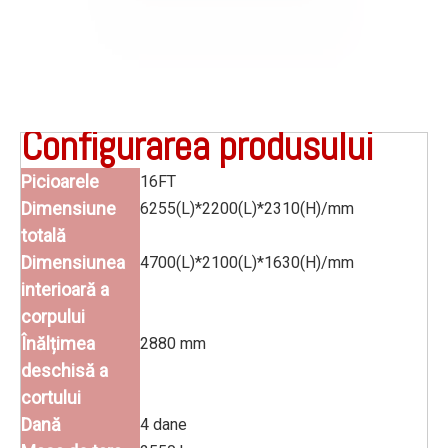
Configurarea produsului
Picioarele
16FT
Dimensiune
6255(L)*2200(L)*2310(H)/mm
totală
Dimensiunea
4700(L)*2100(L)*1630(H)/mm
interioară a
corpului
Înălțimea
2880 mm
deschisă a
cortului
Dană
4 dane