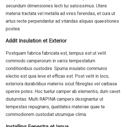
secundum dimensiones lecti tui salsissimus. Utere
materia tractata vel metalla ad vires ferendas, et cura ut
artus recte perpendantur ad vitandas aliquas quaestiones
postea.
Addit Insulation et Exterior
Postquam fabrica fabricata est, tempus est ut velit
commodo camperorum in variis tempestatum
conditionibus custodire. Spuma insulatio communis
electio est quia leve et efficax est. Post velit in loco,
exteriora durabilibus materiis sicut fibreglas vel carbasa
operire potes. Hoc tuetur camper ab elementis, dum cavet
diuturnitas. Multi RAPINA campers designantur ut
tempestas repugnans, qualitates materiae quae te
commodiorem custodiat utcumque clima.
Installing Fenestra et Ianua