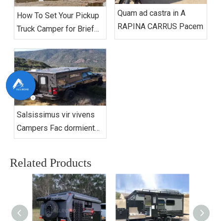
Quam ad castra in A
How To Set Your Pickup
RAPINA CARRUS Pacem
Truck Camper for Brief
Camping?
Salsissimus vir vivens
Campers Fac dormientes
sub stellae melius quam
umquam
Related Products