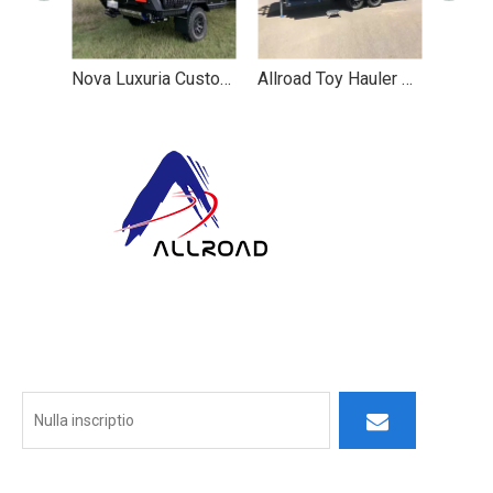
Nova Luxuria Custom Off Road Camping Trailer Camper Caravan Travel Trailer
Allroad Toy Hauler de via camper duro summo comitatu
In ALLROAD nostrum officium ultra productionem extenditur:
conemur aedificare firmissimas naves socium productos,
responsabilitates, et cogitationem porttitor tradendo.