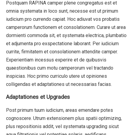
Postquam RAPINA camper plene congregatus est et
omnia systemata in loco sunt, necesse est ut primum
iudicium pro currendo capiat. Hoc adiuvat vos probatis
camperorum functionem et consolationem. Curare ut area
dormienti commoda sit, et systemata electrica, plumbatio
et adjumenta pro exspectatione laborant. Per iudicium
currite, firmitatem et consolationem attendite camper.
Experientiam incessus experire et de quibusvis
quaestionibus cum motu camperorum vel tractando
inspicias. Hoc primo curriculo utere ut opiniones
colligendas et adaptationes ut necessarias facias.
Adaptationes et Upgrades
Post primum tuum iudicium, areas emendare potes
cognoscere. Utrum extensionem plus spatii optimizing,
plus repositionis addit, vel systemata upgrading sicut
aqua filtrationis vel potentiae solaris, aedificans