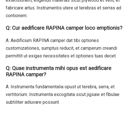
extensionem, eligendo materias sicut plywood et velit, et
fabricare artus. Instrumentis utere ut terebras et serras ad
contionem.
Q: Cur aedificare RAPINA camper loco emptionis?
A: Aedificium RAPINA camper dat tibi optiones
customizationes, sumptus reducit, et camperum creandi
permittit ut exigas necessitates et optiones tuas decet.
Q: Quae instrumenta mihi opus est aedificare
RAPINA camper?
A: Instrumenta fundamentalia opust ut terebra, serra, et
vertitorium. Instrumenta excogitata sicut jigsaw et fibulae
subtiliter adiuvare possunt.