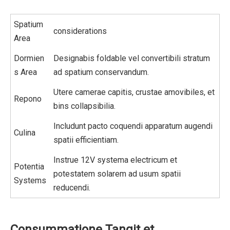
Spatium
considerations
Area
Dormien
Designabis foldable vel convertibili stratum
s Area
ad spatium conservandum.
Utere camerae capitis, crustae amovibiles, et
Repono
bins collapsibilia.
Includunt pacto coquendi apparatum augendi
Culina
spatii efficientiam.
Instrue 12V systema electricum et
Potentia
potestatem solarem ad usum spatii
Systems
reducendi.
Consummatione Tangit et