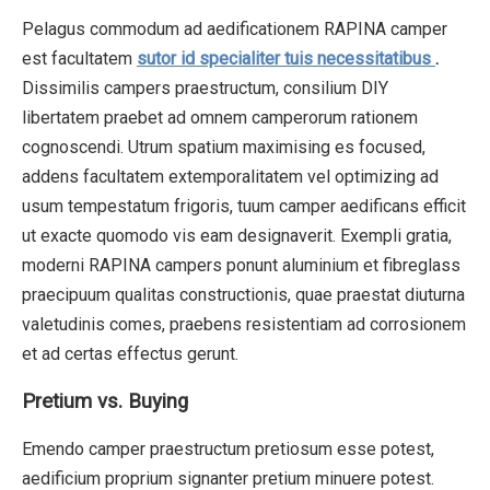
Pelagus commodum ad aedificationem RAPINA camper
est facultatem
sutor id specialiter tuis necessitatibus
.
Dissimilis campers praestructum, consilium DIY
libertatem praebet ad omnem camperorum rationem
cognoscendi. Utrum spatium maximising es focused,
addens facultatem extemporalitatem vel optimizing ad
usum tempestatum frigoris, tuum camper aedificans efficit
ut exacte quomodo vis eam designaverit. Exempli gratia,
moderni RAPINA campers ponunt aluminium et fibreglass
praecipuum qualitas constructionis, quae praestat diuturna
valetudinis comes, praebens resistentiam ad corrosionem
et ad certas effectus gerunt.
Pretium vs. Buying
Emendo camper praestructum pretiosum esse potest,
aedificium proprium signanter pretium minuere potest.