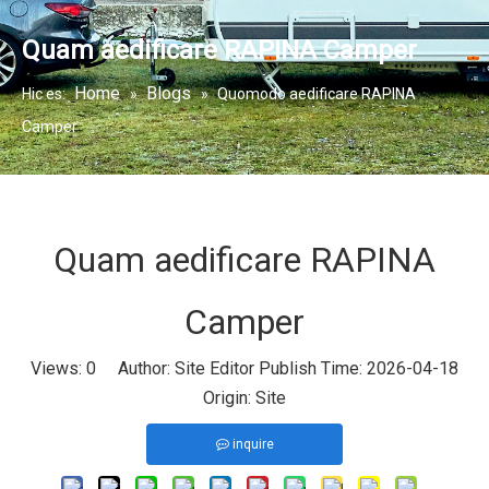
Quam aedificare RAPINA Camper
Home
Blogs
Hic es:
»
»
Quomodo aedificare RAPINA
Camper
Quam aedificare RAPINA
Camper
Views:
0
Author: Site Editor Publish Time: 2026-04-18
Origin:
Site
inquire