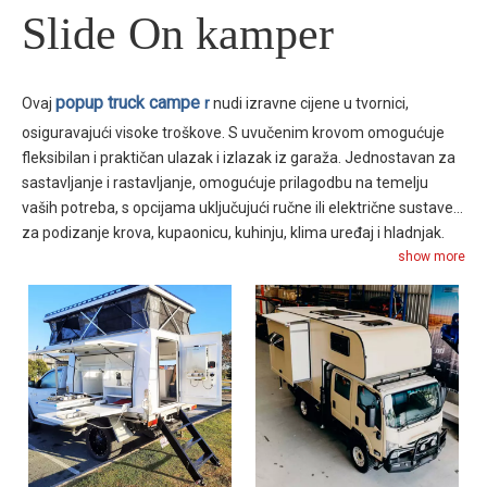
Slide On kamper
popup truck campe
Ovaj
r
nudi izravne cijene u tvornici,
osiguravajući visoke troškove. S uvučenim krovom omogućuje
fleksibilan i praktičan ulazak i izlazak iz garaža. Jednostavan za
sastavljanje i rastavljanje, omogućuje prilagodbu na temelju
vaših potreba, s opcijama uključujući ručne ili električne sustave
za podizanje krova, kupaonicu, kuhinju, klima uređaj i hladnjak.
show more