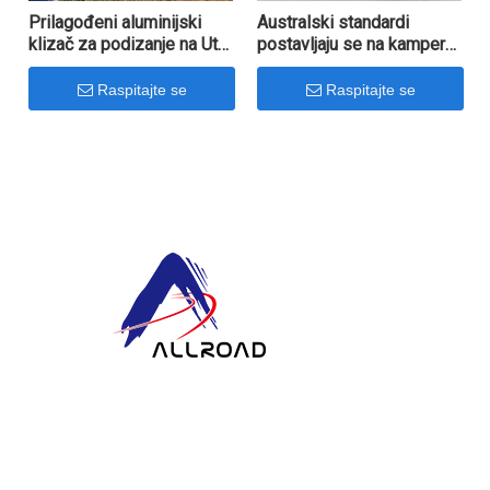
Prilagođeni aluminijski
Australski standardi
klizač za podizanje na Ute
postavljaju se na kamper
Truck Camper australskom
kamiona za preuzimanje
standardu
Raspitajte se
Raspitajte se
U ALLROAD-u, naša predanost nadilazi proizvodnju:
nastojimo izgraditi trajne partnerske brodove isporukom
vrhunskih proizvoda, brzom uslugom i inovativnim
razmišljanjem.