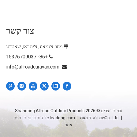
צור קשר
מחוז צ'נגיאנג, צ'ינגדאו, שאנדונג

+86- 15376709037

info@allroadcaravan.com

זכויות יוצרים ©
2026
Shandong Allroad Outdoor Products
Co., Ltd.丨טכנולוגיה מאת
丨
leadong.com
מדיניות פרטיות
|
מפת
אתר